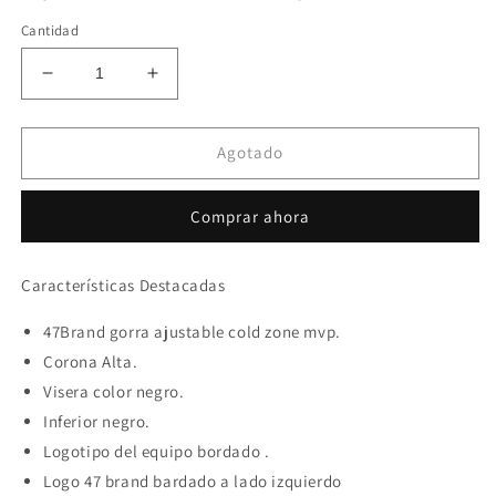
Cantidad
Reducir
Aumentar
cantidad
cantidad
para
para
47brand
47brand
Agotado
New
New
York
York
Comprar ahora
Yankees
Yankees
cold
cold
zone
zone
Características Destacadas
snapback
snapback
47Brand gorra ajustable cold zone mvp.
Corona Alta.
Visera color negro.
Inferior negro.
Logotipo del equipo bordado .
Logo 47 brand bardado a lado izquierdo