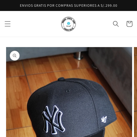
Ir
ENVIOS GRATIS POR COMPRAS SUPERIORES A S/.299.00
directamente
al contenido
Carrito
Ir
directamente
a la
información
del producto