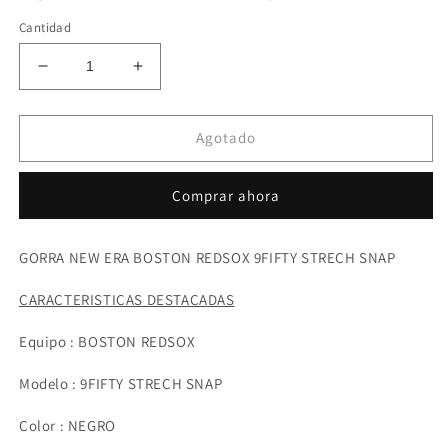
Cantidad
Reducir
Aumentar
cantidad
cantidad
para
para
New
New
Agotado
Era
Era
Boston
Boston
Comprar ahora
Red
Red
Sox
Sox
9fifty
9fifty
GORRA NEW ERA BOSTON REDSOX 9FIFTY STRECH SNAP
strech
strech
snapback
snapback
CARACTERISTICAS DESTACADAS
negro
negro
Equipo : BOSTON REDSOX
Modelo : 9FIFTY STRECH SNAP
Color : NEGRO