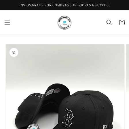
Ir
ENVIOS GRATIS POR COMPRAS SUPERIORES A S/.299.00
directamente
al contenido
Carrito
Ir
directamente
a la
información
del producto