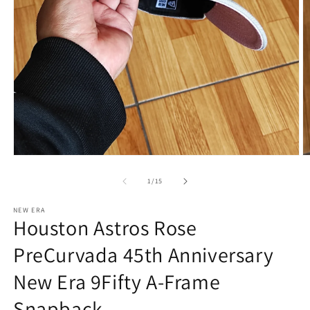
Abrir
Ab
elemento
e
multimedia
m
de
1
/
15
1
2
en
e
NEW ERA
una
u
Houston Astros Rose
ventana
v
modal
m
PreCurvada 45th Anniversary
New Era 9Fifty A-Frame
Snapback