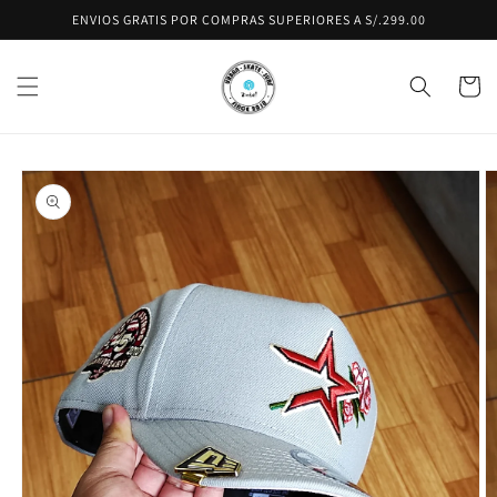
Ir
ENVIOS GRATIS POR COMPRAS SUPERIORES A S/.299.00
directamente
al contenido
Carrito
Ir
directamente
a la
información
del producto