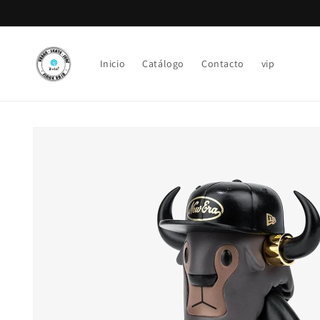
Ir
directamente
al contenido
Inicio
Catálogo
Contacto
vip
Ir
directamente
a la
información
del producto