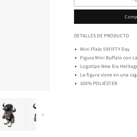
Ffalo
Ffalo
59FIFTY
59FIFTY
Comp
Day
Day
Negro
Negro
DETALLES DE PRODUCTO
Mini Ffalo 59FIFTY Day
Figura Mini Buffalo con c
Logotipo New Era Heritage
La figura viene en una ca
100% POLIÉSTER