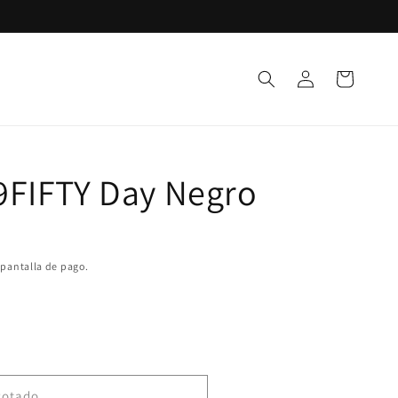
Iniciar
Carrito
sesión
59FIFTY Day Negro
 pantalla de pago.
gotado