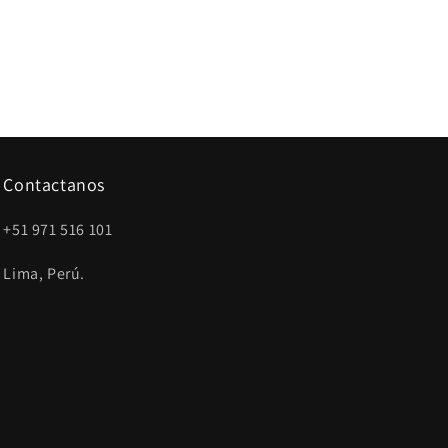
Contactanos
+51 971 516 101
Lima, Perú.