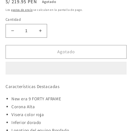
Precio
S/ 219.95 PEN
Agotado
habitual
Los
gastos de envío
se calculan en la pantalla de pago.
Cantidad
Reducir
Aumentar
cantidad
cantidad
para
para
New
New
Agotado
era
era
Boston
Boston
Red
Red
Sox
Sox
año
año
Características Destacadas
del
del
dragón
dragón
New era 9 FORTY AFRAME
9
9
Corona Alta
FORTY
FORTY
AFRAME
AFRAME
Visera color roja
color
color
Inferior dorado
rojo
rojo
Logotipo del equipo Bordado.