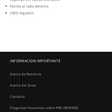
🐉
🐉
Parche al lado derecho.
🈵
🈵
100% Algodón.
INFORMACION IMPORTANTE
Acerca de Nosotros
Acerca del Envio
Contacto
Preguntas frecuentes sobre PRE-ORDENES