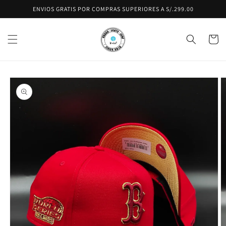
Ir
ENVIOS GRATIS POR COMPRAS SUPERIORES A S/.299.00
directamente
al contenido
Carrito
Ir
directamente
a la
información
del producto