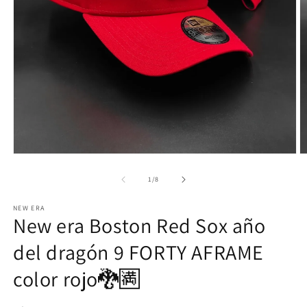
Ab
Abrir
e
elemento
m
multimedia
de
1
/
8
2
1
e
en
NEW ERA
u
una
New era Boston Red Sox año
v
ventana
m
modal
del dragón 9 FORTY AFRAME
color rojo🐉🈵