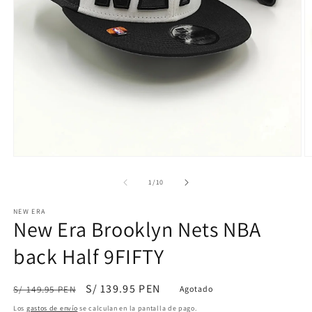
Abrir
Ab
elemento
e
multimedia
m
de
1
/
10
1
2
en
e
NEW ERA
una
u
New Era Brooklyn Nets NBA
ventana
v
modal
m
back Half 9FIFTY
Precio
Precio
S/ 139.95 PEN
S/ 149.95 PEN
Agotado
habitual
de
Los
gastos de envío
se calculan en la pantalla de pago.