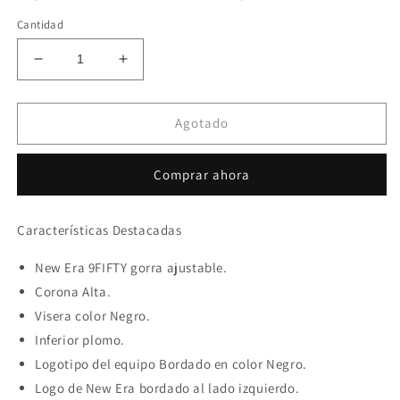
oferta
Cantidad
Reducir
Aumentar
cantidad
cantidad
para
para
New
New
Agotado
Era
Era
Brooklyn
Brooklyn
Comprar ahora
Nets
Nets
NBA
NBA
back
back
Características Destacadas
Half
Half
9FIFTY
9FIFTY
New Era 9FIFTY gorra ajustable.
Corona Alta.
Visera color Negro.
Inferior plomo.
Logotipo del equipo Bordado en color
Negro
.
Logo de New Era bordado al lado izquierdo.