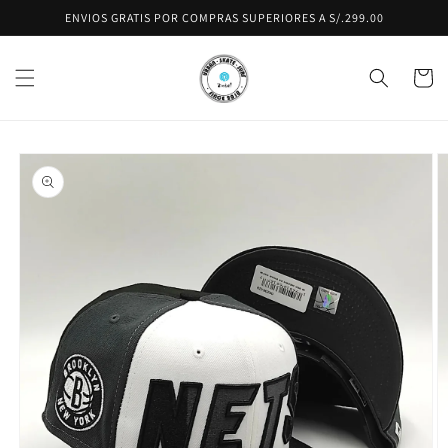
Ir
ENVIOS GRATIS POR COMPRAS SUPERIORES A S/.299.00
directamente
al contenido
Carrito
Ir
directamente
a la
información
del producto